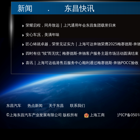
新闻 . 东昌快讯
荣耀启程，同舟致远 | 上汽通用年会东昌集团载誉归来
安心车况，美满年味
匠心铸就卓越，荣誉见证实力 | 上海可达奔驰荣膺2025梅赛德斯-奔
四时有信 “续”而无忧¦ 梅赛德斯-奔驰客户服务主题市场活动圆满结束
喜讯 | 上海可达临港售后服务中心顺利通过梅赛德斯-奔驰POCC验收
东昌汽车
热点新闻
关于东昌
联系我们
©上海东昌汽车产业发展有限公司 版权所有
上海工商
沪ICP备0501